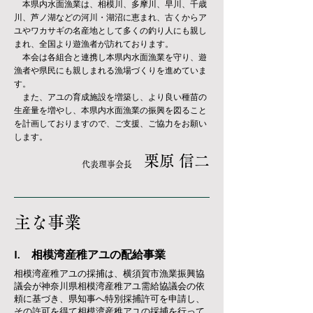
本県内水面漁業は、相模川、多摩川、早川、千歳
川、芦ノ湖などの河川・湖沼に恵まれ、古くからア
ユやワカサギの名産地として多くの釣り人にも親し
まれ、全国より遊漁者が訪れております。
本会は各組合と連携し本県内水面漁業を守り、遊
漁者や県民にも親しまれる漁場づくりを進めていま
す。
また、アユの育成施設を増築し、より良い種苗の
生産量を増やし、本県内水面漁業の振興を図ること
を計画しておりますので、ご支援、ご協力をお願い
します。
栗原 信二
​代表理事会長
主な事業
I. 相模湾産稚アユの配給事業
相模湾産稚アユの採捕は、横須賀市漁業振興協
議会が神奈川県相模湾産稚アユ需給協議会の依
頼に基づき、県知事へ特別採捕許可を申請し、
その許可を得て相模湾産稚アユの採捕を行って