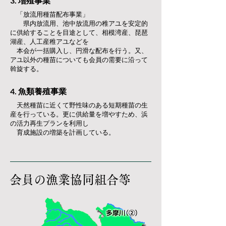
3. 増
殖事業
「放流用種苗配布事業」
県内放流用、池中放流用の稚アユを安定的
に供給することを目途として、相模湾産、琵琶
湖産、人工産稚アユなどを
本会が一括購入し、円滑な配布を行う。又、
アユ以外の種苗についても会員の需要に沿って
斡旋する。
4. 魚類養殖事業
天然種苗に近くて野性味のある短期種苗の生
産を行っている。更に供給量を増やすため、浜
の活力再生プランを利用し
育成施設の増築を計画している。
会員の漁業協同組合等