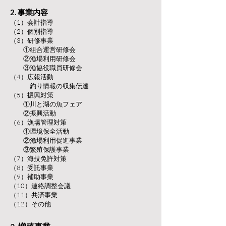
2. 事業内容
（1）会計指導
（2）個別指導
（3）研修事業
①組合運営研修会
②漁場利用研修会
③漁協役職員研修会
（4）広報活動
釣り情報の収集伝達
（5）振興対策
①川と湖の魚フェア
②振興活動
（6）漁場管理対策
①環境保全活動
②漁場利用促進事業
③繁殖保護事業
（7）海技免許対策
（8）受託事業
（9）補助事業
（10）連絡調整会議
（11）共済事業
（12）その他