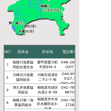
NO
団体名
所在地
電話番号
相模川漁業協
愛甲郡愛川町
046-265-
1
同組合連合会
半原914-3
0317
044-811-
川崎河川漁業
川崎市高津区
2
5127／
協同組合
二子2-1-16
090-1531-
津久井漁業協
相模原市緑区
042-782-
7796
3
同組合
向原2-8-39
8670
相模原市中央
相模川第一漁
042-763-
4
区水郷田名4-
業協同組合
2726
11-8