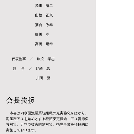
濁川 謙二
山根 正規
落合 政幸
細川 孝
高橋 延幸
代表監事 ／ 岸浪 孝志
監 事 ／ 野崎 忠
川田 繫
​会長挨拶
本会は内水面漁業系統組織の充実強化をはかり、
海産稚アユを始めとする種苗安定供給、アユ資源保
護対策、カワウ被害防除対策、指導事業を積極的に
実施しております。