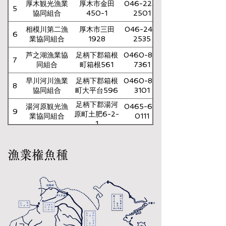
厚木観光漁業
厚木市金田
046-223-
5
協同組合
450-1
2501
相模川第二漁
厚木市三田
046-241-
6
業協同組合
1928
2535
芦之湖漁業協
足柄下郡箱根
0460-83-
7
同組合
町箱根561
7361
早川河川漁業
足柄下郡箱根
0460-82-
8
協同組合
町大平台596
3101
足柄下郡湯河
湯河原観光漁
0465-63-
9
原町土肥6-2-
業協同組合
0111
1
漁業権魚種