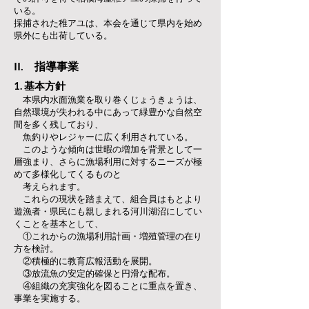
いる。
採捕された稚アユは、本会を通じて県内を始め
県外にも出荷している。
II. 指導事業
1. 基本方針
本県内水面漁業を取り巻くじょうきょうは、
自然環境が失われる中にあって緑豊かな自然空
間を多く残しており、
魚釣りやレジャーに広く利用されている。
このような傾向は世暇の増加を背景として一
層強まり、さらに漁場利用に対するニーズが極
めて多様化してくるものと
考えられます。
これらの現状を踏まえて、組合員はもとより
遊漁者・県民にも親しまれる河川湖沼にしてい
くことを基本として、
①これからの漁場利用計画・増殖管理の在り
方を検討。
②積極的に教育広報活動を展開。
③放流魚の安定的確保と円滑な配布。
④組織の充実強化を図ることに重点を置き、
事業を実施する。