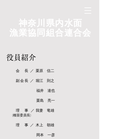
神奈川県内水面
漁業協同組合連合会
役員紹介
会 長 ／ 栗原 信二
副 会 長 ／ 堀江 則之
福井 達也
栗島 亮一
理 事 ／ 我妻 竜雄
(種苗委員長)
理 事 ／ 木上 朝雄
岡本 一彦