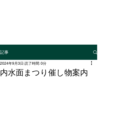
神奈川県内水面
漁業協同組合連合会
記事
2024年9月3日
読了時間: 0分
内水面まつり催し物案内