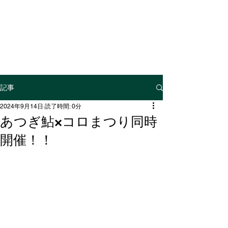
神奈川県内水面
漁業協同組合連合会
記事
2024年9月14日
読了時間: 0分
あつぎ鮎×コロまつり同時
開催！！